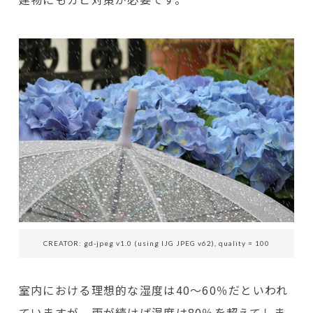
CREATOR: gd-jpeg v1.0 (using IJG JPEG v62), quality = 100
室内における理想的な湿度は40～60％だといわれ
ていますが、雨が続けば湿度は80％を超えてしま