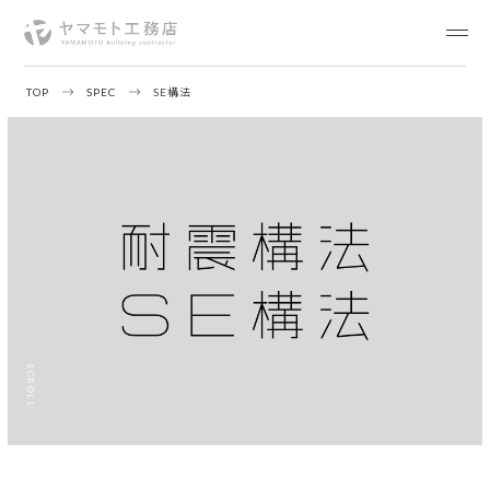
TOP
SPEC
SE構法
SCROLL