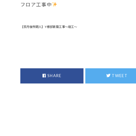
フロア工事中
【京丹後市間人】Y様邸新築工事～竣工～
SHARE
TWEET