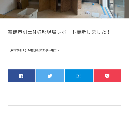
舞鶴市引土M様邸現場レポート更新しました！
【舞鶴市引土】M様邸新築工事～竣工～