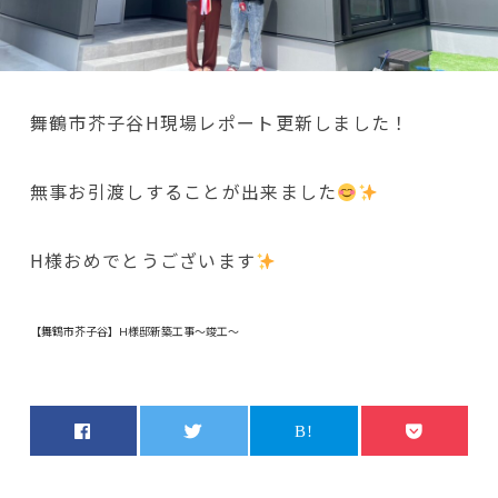
舞鶴市芥子谷H現場レポート更新しました！
無事お引渡しすることが出来ました
H様おめでとうございます
【舞鶴市芥子谷】H様邸新築工事～竣工～