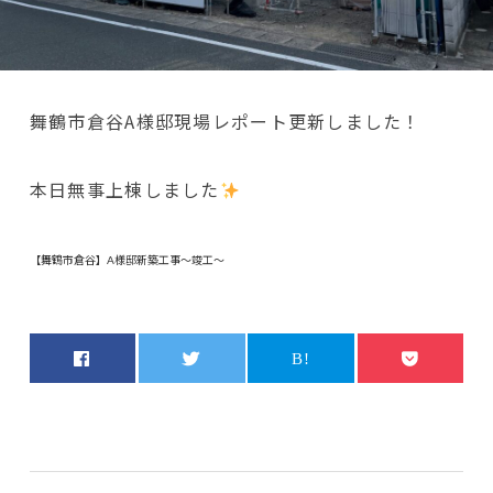
舞鶴市倉谷A様邸現場レポート更新しました！
本日無事上棟しました
【舞鶴市倉谷】A様邸新築工事～竣工～