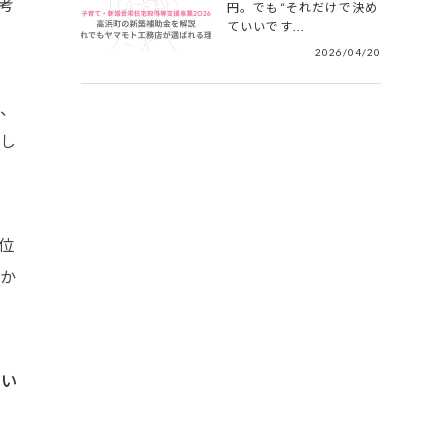
考
円。でも“それだけで決め
ていいです...
2026/04/20
、
し
位
か
てい