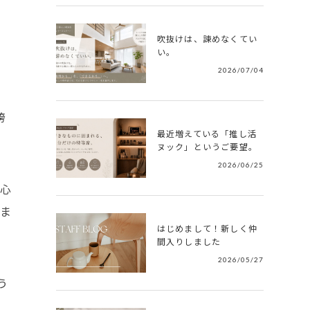
吹抜けは、諫めなくてい
い。
2026/07/04
誇
最近増えている「推し活
ヌック」というご要望。
2026/06/25
心
ま
はじめまして！新しく仲
間入りしました
2026/05/27
う